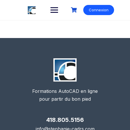
Skip
to
Connexion
content
Formations AutoCAD en ligne
pour partir du bon pied
418.805.5156
info@stephanie-cadrs.com