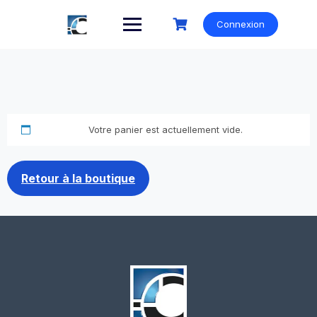
Skip
to
Connexion
content
Votre panier est actuellement vide.
Retour à la boutique