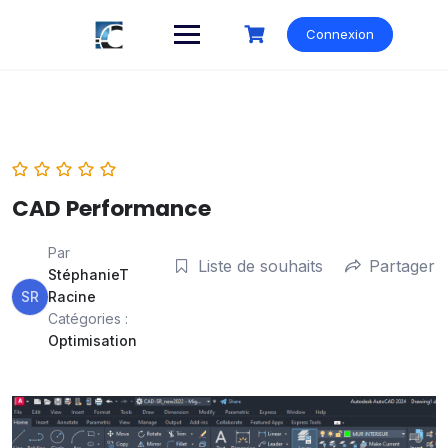
Skip
to
Connexion
content
CAD Performance
Par
Liste de souhaits
Partager
StéphanieT
SR
Racine
Catégories :
Optimisation