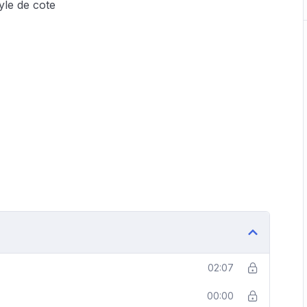
yle de cote
02:07
00:00