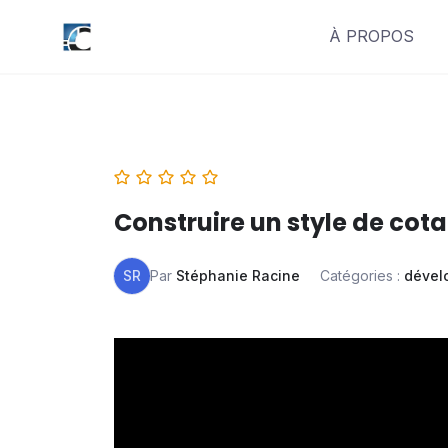
Skip
À PROPOS
to
content
Construire un style de cota
SR
Par
Stéphanie Racine
Catégories :
dével