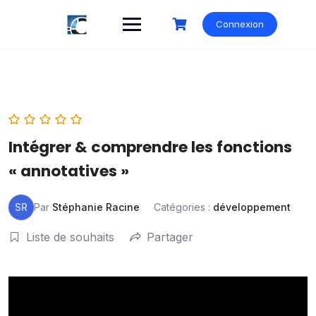
Skip
to
Connexion
content
Intégrer & comprendre les fonctions
« annotatives »
SR
Par
Stéphanie Racine
Catégories :
développement
Liste de souhaits
Partager