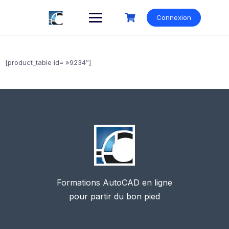
Skip
to
Connexion
content
[product_table id= »9234″]
Formations AutoCAD en ligne
pour partir du bon pied