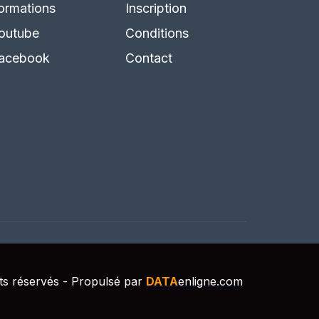
ormations
Inscription
outube
Conditions
acebook
Contact
s réservés - Propulsé par
DATA
enligne.com