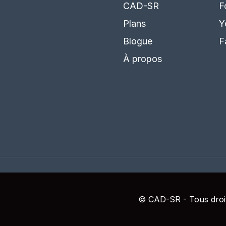
CAD-SR
F
Plans
Y
Blogue
F
À propos
© CAD-SR - Tous droit