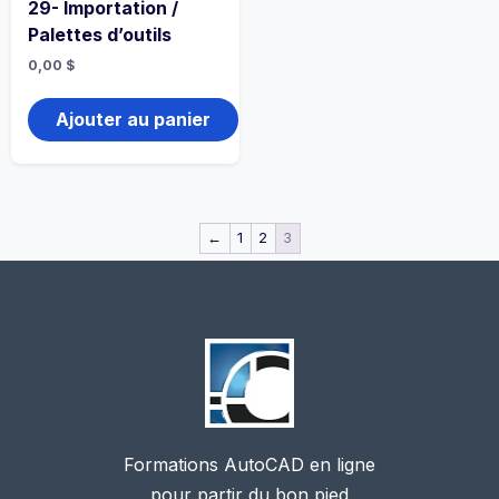
29- Importation /
Palettes d’outils
0,00
$
Ajouter au panier
←
1
2
3
Formations AutoCAD en ligne
pour partir du bon pied