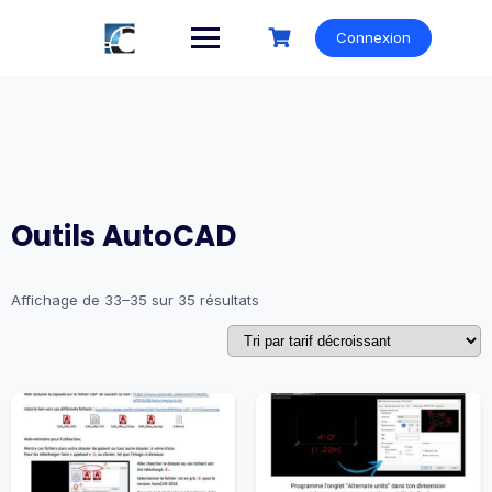
Skip
to
Connexion
content
Outils AutoCAD
Trié
Affichage de 33–35 sur 35 résultats
par
prix
décroissant