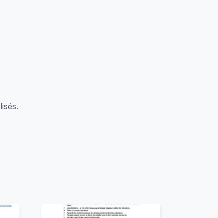
isés.