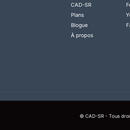
CAD-SR
F
Plans
Y
Blogue
F
À propos
© CAD-SR - Tous droit