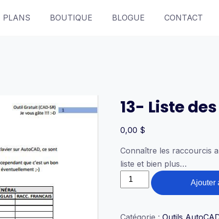
PLANS
BOUTIQUE
BLOGUE
CONTACT
13- Liste des
0,00
$
Connaître les raccourcis au
liste et bien plus…
quantité
Ajouter 
de
13-
Liste
Catégorie :
Outils AutoCA