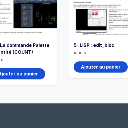
 La commande Palette
5- LISP : edit_bloc
ntité (COUNT)
0,00
$
0
$
Ajouter au panier
Ajouter au panier