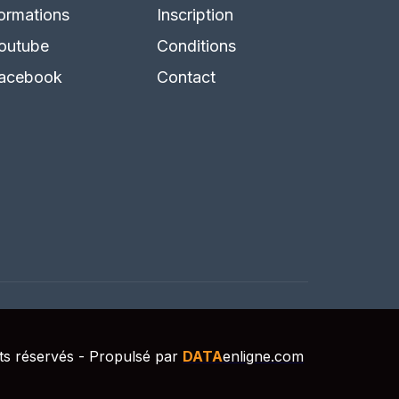
ormations
Inscription
outube
Conditions
acebook
Contact
s réservés - Propulsé par
DATA
enligne.com