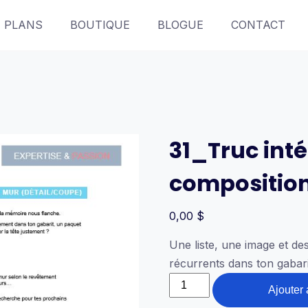
PLANS
BOUTIQUE
BLOGUE
CONTACT
31_Truc int
compositio
0,00
$
Une liste, une image et d
récurrents dans ton gabarit
quantité
Ajouter 
de