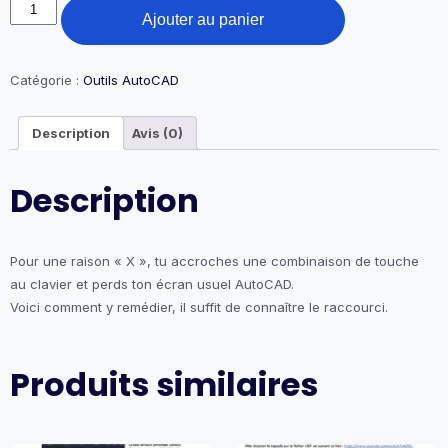
quantité
Ajouter au panier
de
27-
Nettoyage
écran
Catégorie :
Outils AutoCAD
Description
Avis (0)
Description
Pour une raison « X », tu accroches une combinaison de touche
au clavier et perds ton écran usuel AutoCAD.
Voici comment y remédier, il suffit de connaître le raccourci.
Produits similaires