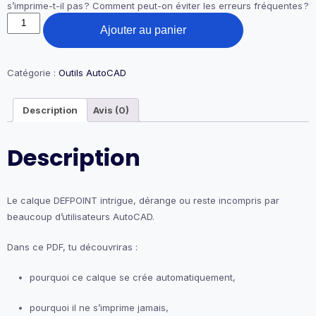
s’imprime-t-il pas ? Comment peut-on éviter les erreurs fréquentes ?
quantité
Ajouter au panier
de
41-
Calque
Defpoint
Catégorie :
Outils AutoCAD
Description
Avis (0)
Description
Le calque DEFPOINT intrigue, dérange ou reste incompris par
beaucoup d’utilisateurs AutoCAD.
Dans ce PDF, tu découvriras :
pourquoi ce calque se crée automatiquement,
pourquoi il ne s’imprime jamais,