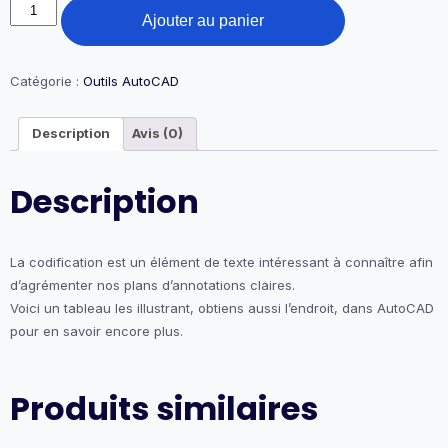
quantité
Ajouter au panier
de
19-
Tableau
de
Catégorie :
Outils AutoCAD
codification
Description
Avis (0)
Description
La codification est un élément de texte intéressant à connaître afin
d’agrémenter nos plans d’annotations claires.
Voici un tableau les illustrant, obtiens aussi l’endroit, dans AutoCAD
pour en savoir encore plus.
Produits similaires