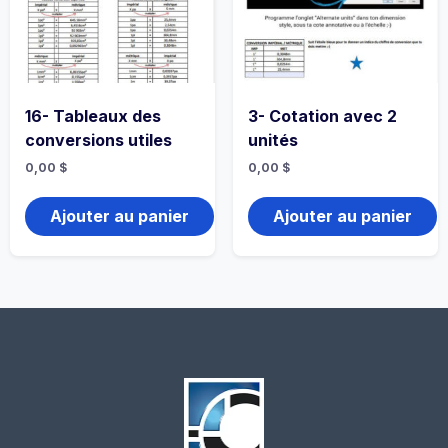
16- Tableaux des
3- Cotation avec 2
conversions utiles
unités
0,00
$
0,00
$
Ajouter au panier
Ajouter au panier