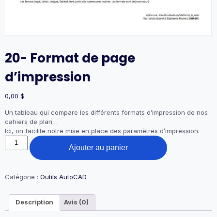
20- Format de page
d’impression
0,00
$
Un tableau qui compare les différents formats d’impression de nos
cahiers de plan…
Ici, on facilite notre mise en place des paramètres d’impression.
quantité
Ajouter au panier
de
20-
Format
de
Catégorie :
Outils AutoCAD
page
d'impression
Description
Avis (0)