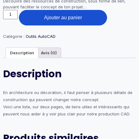
Découvre des ressources de construction, sous forme de lien,
pouvant faciliter le concept de ton projet…
quantité
Ajouter au panier
de
14-
Liens
intéressants
Catégorie :
Outils AutoCAD
/
production
Description
Avis (0)
AutoCAD
Description
En architecture ou décoration, il faut penser à plusieurs détails de
construction qui peuvent changer notre concept.
Voici une liste, sur deux pages, de liens utiles et intéressants qui
peuvent nous aider à y voir plus clair pour notre production CAD.
Produits similaires